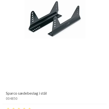
Sparco sædebeslag i stål
004850