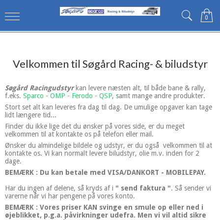
0
Velkommen til Søgård Racing- & biludstyr
Søgård Racingudstyr
kan levere næsten alt, til både bane & rally,
f.eks.
Sparco - OMP - Ferodo - QSP
, samt mange andre produkter.
Stort set alt kan leveres fra dag til dag. De umulige opgaver kan tage
lidt længere tid...
Finder du ikke lige det du ønsker på vores side, er du meget
velkommen til at kontakte os på telefon eller mail.
Ønsker du almindelige bildele og udstyr, er du også velkommen til at
kontakte os. Vi kan normalt levere biludstyr, olie m.v. inden for 2
dage.
BEMÆRK : Du kan betale med VISA/DANKORT - MOBILEPAY.
Har du ingen af delene, så kryds af i
" send faktura "
. Så sender vi
varerne når vi har pengene på vores konto.
BEMÆRK : Vores priser KAN svinge en smule op eller ned i
øjeblikket, p.g.a. påvirkninger udefra. Men vi vil altid sikre