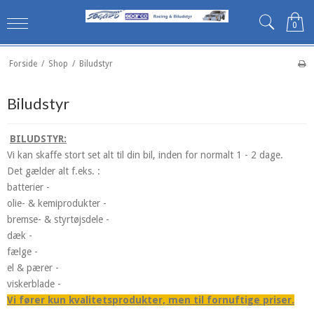
0
Forside
/
Shop
/
Biludstyr
Biludstyr
BILUDSTYR:
Vi kan skaffe stort set alt til din bil, inden for normalt 1 - 2 dage.
Det gælder alt f.eks. :
batterier -
olie- & kemiprodukter -
bremse- & styrtøjsdele -
dæk -
fælge -
el & pærer -
viskerblade -
Vi fører kun kvalitetsprodukter, men til fornuftige priser.